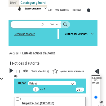
Panneau de gestion des cookies
Espace personnel
Aide
Une question ?
Historique
Tout
Recherche avancée
AUTRES RECHERCHES
Accueil
Liste de notices d’autorité
1
Notices d'autorité
Voir la sélection (
0
)
Ajouter à mes références
(
0
)
VOTRE RECHERCHE
RÉCUPÉRER
LES
Tri par :
Défaut
NOTICES
Recherche avancée dans les
sur 1
notices d’autorité
20
résultats/page
Œuvres liées à l'auteur :
1
Temperton, Rod (1947-2016)
Ma
Temperton, Rod (1947-2016)