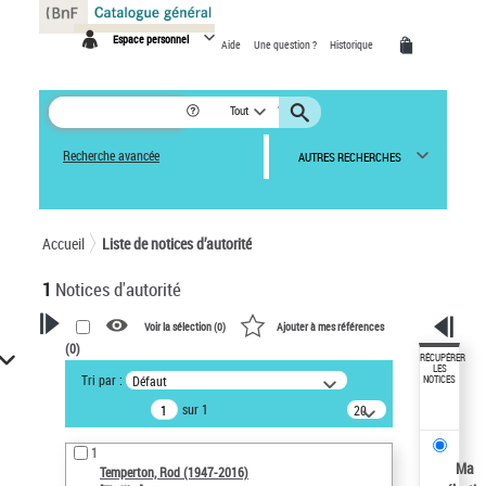
Panneau de gestion des cookies
Espace personnel
Aide
Une question ?
Historique
Tout
Recherche avancée
AUTRES RECHERCHES
Accueil
Liste de notices d’autorité
1
Notices d'autorité
Voir la sélection (
0
)
Ajouter à mes références
(
0
)
VOTRE RECHERCHE
RÉCUPÉRER
LES
Tri par :
Défaut
NOTICES
Recherche avancée dans les
sur 1
20
notices d’autorité
résultats/page
Œuvres liées à l'auteur :
1
Temperton, Rod (1947-2016)
Ma
Temperton, Rod (1947-2016)