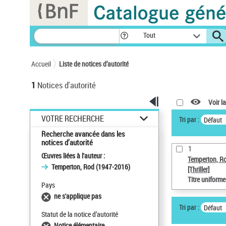
Panneau de gestion des cookies
Tout
Accueil
Liste de notices d’autorité
1
Notices d'autorité
Voir la
VOTRE RECHERCHE
Tri par :
Défaut
Recherche avancée dans les
notices d’autorité
1
Œuvres liées à l'auteur :
Temperton, R
Temperton, Rod (1947-2016)
[Thriller]
Titre uniform
Pays
ne s'applique pas
Tri par :
Défaut
Statut de la notice d’autorité
Notice élémentaire