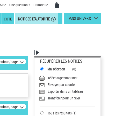
Aide
Une question ?
Historique
DANS UNIVERS
COTE
NOTICES D'AUTORITÉ
RÉCUPÉRER LES NOTICES
ésultats/page
Ma sélection
(
0
)
Télécharger/Imprimer
Envoyer par courriel
Exporter dans un tableau
Transférer pour un SGB
ésultats/page
Tous les résultats
(
1
)