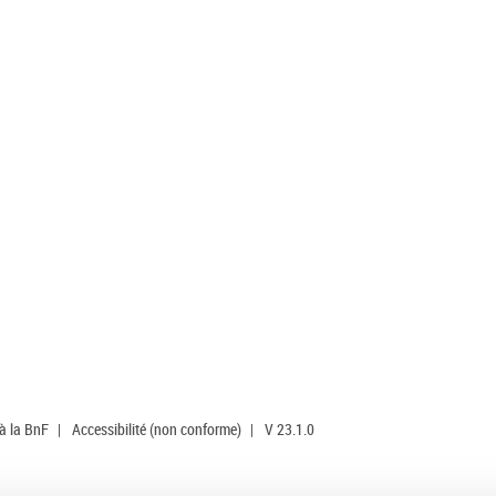
 à la BnF
|
Accessibilité (non conforme)
|
V 23.1.0