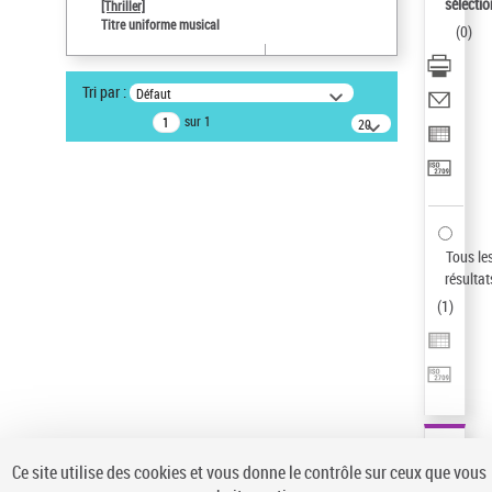
sélectio
[Thriller]
Pays
Titre uniforme musical
(
0
)
ne s'applique pas
Type de notice d'autorité
Tri par :
Défaut
Œuvre
sur 1
20
résultats/page
Auteur d’œuvre
Temperton, Rod (1947-2016)
Sauvegarder votre recherche
AFFINER
Tous le
Type de notice d'autorité
résultat
(
1
)
Œuvre
(1)
Titre uniforme musical
(1)
Statut de la notice d’autorité
Pays
Auteur d’œuvre
Ce site utilise des cookies et vous donne le contrôle sur ceux que vous