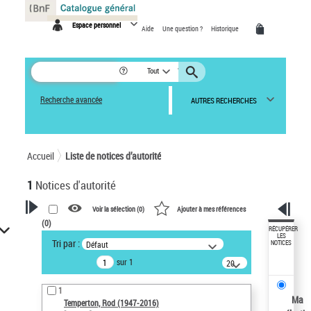
Panneau de gestion des cookies
Espace personnel
Aide
Une question ?
Historique
Tout
Recherche avancée
AUTRES RECHERCHES
Accueil
Liste de notices d’autorité
1
Notices d'autorité
Voir la sélection (
0
)
Ajouter à mes références
(
0
)
VOTRE RECHERCHE
RÉCUPÉRER
LES
Tri par :
Défaut
NOTICES
Recherche avancée dans les
sur 1
notices d’autorité
20
résultats/page
Œuvres liées à l'auteur :
1
Temperton, Rod (1947-2016)
Ma
Temperton, Rod (1947-2016)