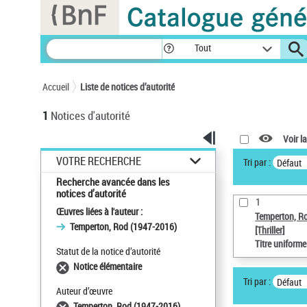
Panneau de gestion des cookies
Tout
Accueil
Liste de notices d’autorité
1
Notices d'autorité
Voir la
VOTRE RECHERCHE
Tri par :
Défaut
Recherche avancée dans les
notices d’autorité
1
Œuvres liées à l'auteur :
Temperton, R
Temperton, Rod (1947-2016)
[Thriller]
Titre uniform
Statut de la notice d’autorité
Notice élémentaire
Tri par :
Défaut
Auteur d’œuvre
Temperton, Rod (1947-2016)