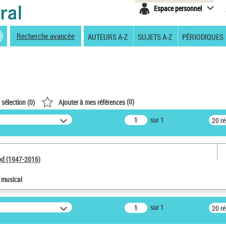
Espace personnel
Recherche avancée
AUTEURS A-Z
SUJETS A-Z
PÉRIODIQUES
(
0
)
 sélection (
0
)
Ajouter à mes références
sur 1
20 r
od (1947-2016)
e musical
sur 1
20 r