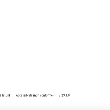
 à la BnF
|
Accessibilité (non conforme)
|
V 23.1.0