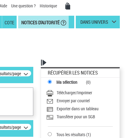
Aide
Une question ?
Historique
DANS UNIVERS
COTE
NOTICES D'AUTORITÉ
RÉCUPÉRER LES NOTICES
ésultats/page
Ma sélection
(
0
)
Télécharger/Imprimer
Envoyer par courriel
Exporter dans un tableau
Transférer pour un SGB
ésultats/page
Tous les résultats
(
1
)