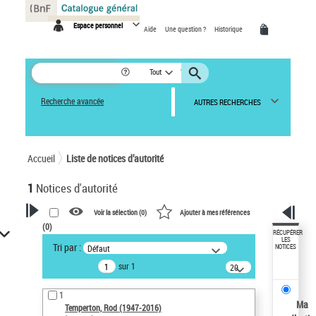
Panneau de gestion des cookies
Espace personnel
Aide
Une question ?
Historique
Tout
Recherche avancée
AUTRES RECHERCHES
Accueil
Liste de notices d’autorité
1
Notices d'autorité
Voir la sélection (
0
)
Ajouter à mes références
(
0
)
VOTRE RECHERCHE
RÉCUPÉRER
LES
Tri par :
Défaut
NOTICES
Recherche avancée dans les
sur 1
notices d’autorité
20
résultats/page
Œuvres liées à l'auteur :
1
Temperton, Rod (1947-2016)
Ma
Temperton, Rod (1947-2016)