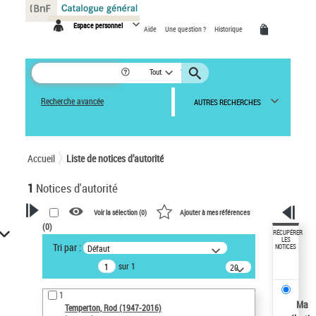
Panneau de gestion des cookies
Espace personnel
Aide
Une question ?
Historique
Tout
Recherche avancée
AUTRES RECHERCHES
Accueil
Liste de notices d’autorité
1
Notices d'autorité
Voir la sélection (
0
)
Ajouter à mes références
(
0
)
VOTRE RECHERCHE
RÉCUPÉRER
LES
Tri par :
Défaut
NOTICES
Recherche avancée dans les
sur 1
notices d’autorité
20
résultats/page
Œuvres liées à l'auteur :
1
Temperton, Rod (1947-2016)
Ma
Temperton, Rod (1947-2016)