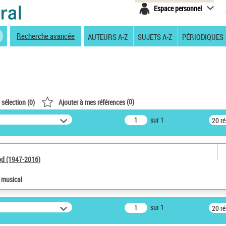
Espace personnel
Recherche avancée
AUTEURS A-Z
SUJETS A-Z
PÉRIODIQUES
(
0
)
 sélection (
0
)
Ajouter à mes références
sur 1
20 r
od (1947-2016)
e musical
sur 1
20 r