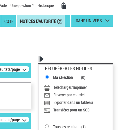
Aide
Une question ?
Historique
DANS UNIVERS
COTE
NOTICES D'AUTORITÉ
RÉCUPÉRER LES NOTICES
ésultats/page
Ma sélection
(
0
)
Télécharger/Imprimer
Envoyer par courriel
Exporter dans un tableau
Transférer pour un SGB
ésultats/page
Tous les résultats
(
1
)