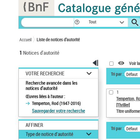
Panneau de gestion des cookies
Tout
Accueil
Liste de notices d’autorité
1
Notices d'autorité
Voir la
VOTRE RECHERCHE
Tri par :
Défaut
Recherche avancée dans les
notices d’autorité
1
Œuvres liées à l'auteur :
Temperton, R
Temperton, Rod (1947-2016)
[Thriller]
Sauvegarder votre recherche
Titre uniform
AFFINER
Tri par :
Défaut
Type de notice d'autorité