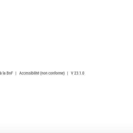
 à la BnF
|
Accessibilité (non conforme)
|
V 23.1.0