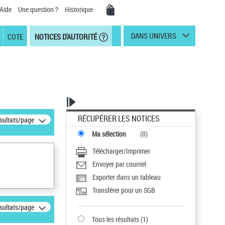
Aide
Une question ?
Historique
DANS UNIVERS
COTE
NOTICES D'AUTORITÉ
RÉCUPÉRER LES NOTICES
ésultats/page
Ma sélection
(
0
)
Télécharger/Imprimer
Envoyer par courriel
Exporter dans un tableau
Transférer pour un SGB
ésultats/page
Tous les résultats
(
1
)