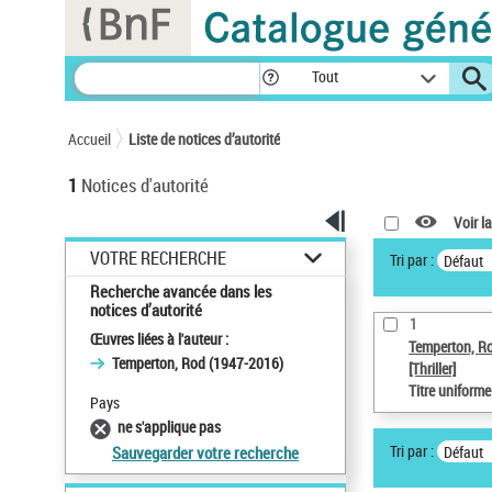
Panneau de gestion des cookies
Tout
Accueil
Liste de notices d’autorité
1
Notices d'autorité
Voir la
VOTRE RECHERCHE
Tri par :
Défaut
Recherche avancée dans les
notices d’autorité
1
Œuvres liées à l'auteur :
Temperton, R
Temperton, Rod (1947-2016)
[Thriller]
Titre uniform
Pays
ne s'applique pas
Tri par :
Défaut
Sauvegarder votre recherche