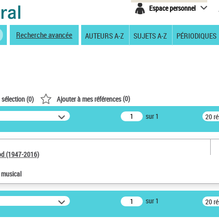
Espace personnel
Recherche avancée
AUTEURS A-Z
SUJETS A-Z
PÉRIODIQUES
(
0
)
 sélection (
0
)
Ajouter à mes références
sur 1
20 r
od (1947-2016)
e musical
sur 1
20 r