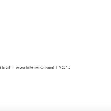
 à la BnF
|
Accessibilité (non conforme)
|
V 23.1.0