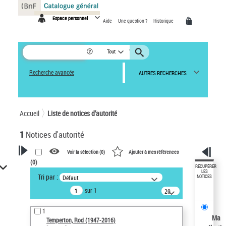
Panneau de gestion des cookies
Espace personnel
Aide
Une question ?
Historique
Tout
Recherche avancée
AUTRES RECHERCHES
Accueil
Liste de notices d’autorité
1
Notices d'autorité
Voir la sélection (
0
)
Ajouter à mes références
(
0
)
VOTRE RECHERCHE
RÉCUPÉRER
LES
Tri par :
Défaut
NOTICES
Recherche avancée dans les
sur 1
notices d’autorité
20
résultats/page
Œuvres liées à l'auteur :
1
Temperton, Rod (1947-2016)
Ma
Temperton, Rod (1947-2016)