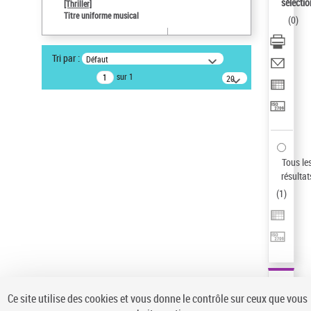
sélectio
[Thriller]
Type de notice d'autorité
Titre uniforme musical
(
0
)
Œuvre
Sauvegarder votre recherche
Tri par :
Défaut
AFFINER
sur 1
20
résultats/page
Type de notice d'autorité
Œuvre
(1)
Titre uniforme musical
(1)
Statut de la notice d’autorité
Tous le
résultat
Pays
(
1
)
Auteur d’œuvre
Ce site utilise des cookies et vous donne le contrôle sur ceux que vous