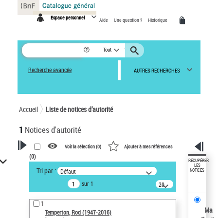
Panneau de gestion des cookies
Espace personnel
Aide
Une question ?
Historique
Tout
Recherche avancée
AUTRES RECHERCHES
Accueil
Liste de notices d’autorité
1
Notices d'autorité
Voir la sélection (
0
)
Ajouter à mes références
(
0
)
VOTRE RECHERCHE
RÉCUPÉRER
LES
Tri par :
Défaut
NOTICES
Recherche avancée dans les
sur 1
notices d’autorité
20
résultats/page
Œuvres liées à l'auteur :
1
Temperton, Rod (1947-2016)
Ma
Temperton, Rod (1947-2016)