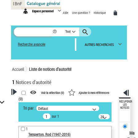
Panneau de gestion des cookies
Espace personnel
Aide
Une question ?
Historique
Tout
Recherche avancée
AUTRES RECHERCHES
Accueil
Liste de notices d’autorité
1
Notices d'autorité
Voir la sélection (
0
)
Ajouter à mes références
(
0
)
VOTRE RECHERCHE
RÉCUPÉRER
LES
Tri par :
Défaut
NOTICES
Recherche avancée dans les
sur 1
notices d’autorité
20
résultats/page
Œuvres liées à l'auteur :
1
Temperton, Rod (1947-2016)
Ma
Temperton, Rod (1947-2016)