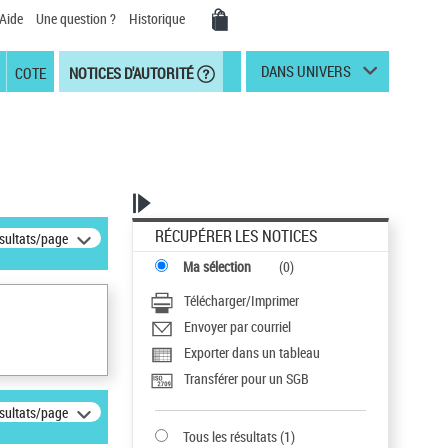
Aide
Une question ?
Historique
DANS UNIVERS
COTE
NOTICES D'AUTORITÉ
RÉCUPÉRER LES NOTICES
ésultats/page
Ma sélection
(
0
)
Télécharger/Imprimer
Envoyer par courriel
Exporter dans un tableau
Transférer pour un SGB
ésultats/page
Tous les résultats
(
1
)