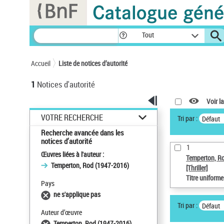
Panneau de gestion des cookies
Tout
Accueil
Liste de notices d’autorité
1
Notices d'autorité
Voir la
VOTRE RECHERCHE
Tri par :
Défaut
Recherche avancée dans les
notices d’autorité
1
Œuvres liées à l'auteur :
Temperton, R
Temperton, Rod (1947-2016)
[Thriller]
Titre uniform
Pays
ne s'applique pas
Tri par :
Défaut
Auteur d’œuvre
Temperton, Rod (1947-2016)