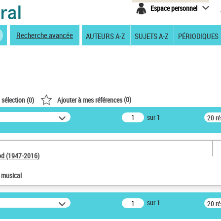
Espace personnel
Recherche avancée
AUTEURS A-Z
SUJETS A-Z
PÉRIODIQUES
(
0
)
 sélection (
0
)
Ajouter à mes références
sur 1
20 r
od (1947-2016)
e musical
sur 1
20 r