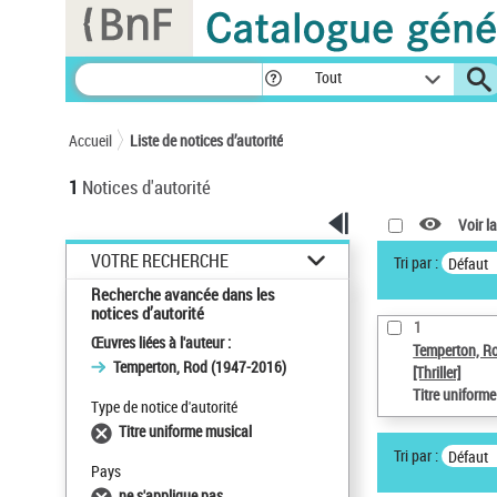
Panneau de gestion des cookies
Tout
Accueil
Liste de notices d’autorité
1
Notices d'autorité
Voir la
VOTRE RECHERCHE
Tri par :
Défaut
Recherche avancée dans les
notices d’autorité
1
Œuvres liées à l'auteur :
Temperton, R
Temperton, Rod (1947-2016)
[Thriller]
Titre uniform
Type de notice d'autorité
Titre uniforme musical
Tri par :
Défaut
Pays
ne s'applique pas