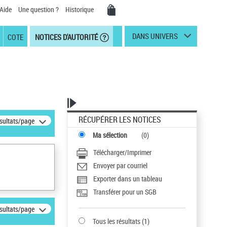
Aide
Une question ?
Historique
DANS UNIVERS
COTE
NOTICES D'AUTORITÉ
RÉCUPÉRER LES NOTICES
ésultats/page
Ma sélection
(
0
)
Télécharger/Imprimer
Envoyer par courriel
Exporter dans un tableau
Transférer pour un SGB
ésultats/page
Tous les résultats
(
1
)