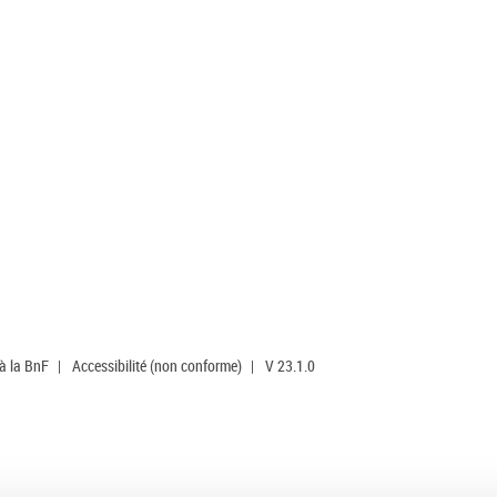
 à la BnF
|
Accessibilité (non conforme)
|
V 23.1.0