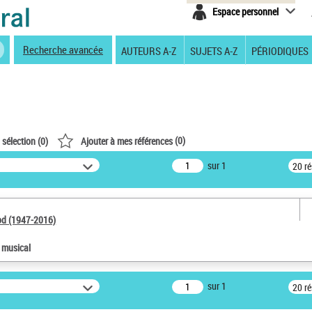
Espace personnel
Recherche avancée
AUTEURS A-Z
SUJETS A-Z
PÉRIODIQUES
(
0
)
 sélection (
0
)
Ajouter à mes références
sur 1
20 r
od (1947-2016)
e musical
sur 1
20 r