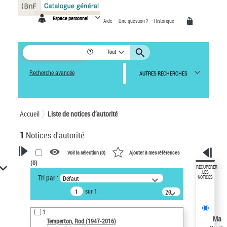
Panneau de gestion des cookies
Espace personnel
Aide
Une question ?
Historique
Tout
Recherche avancée
AUTRES RECHERCHES
Accueil
Liste de notices d’autorité
1
Notices d'autorité
Voir la sélection (
0
)
Ajouter à mes références
(
0
)
VOTRE RECHERCHE
RÉCUPÉRER
LES
Tri par :
Défaut
NOTICES
Recherche avancée dans les
sur 1
notices d’autorité
20
résultats/page
Œuvres liées à l'auteur :
1
Temperton, Rod (1947-2016)
Ma
Temperton, Rod (1947-2016)