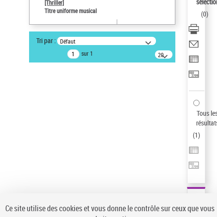
Sauvegarder votre recherche
sélectio
[Thriller]
Titre uniforme musical
(
0
)
AFFINER
Type de notice d'autorité
Tri par :
Défaut
Œuvre
(1)
sur 1
20
résultats/page
Titre uniforme musical
(1)
Statut de la notice d’autorité
Pays
Auteur d’œuvre
Tous le
résultat
(
1
)
Ce site utilise des cookies et vous donne le contrôle sur ceux que vous