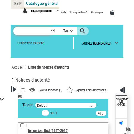
Panneau de gestion des cookies
Espace personnel
Aide
Une question ?
Historique
Tout
Recherche avancée
AUTRES RECHERCHES
Accueil
Liste de notices d’autorité
1
Notices d'autorité
Voir la sélection (
0
)
Ajouter à mes références
(
0
)
VOTRE RECHERCHE
RÉCUPÉRER
LES
Tri par :
Défaut
NOTICES
Recherche avancée dans les
sur 1
notices d’autorité
20
résultats/page
Œuvres liées à l'auteur :
1
Temperton, Rod (1947-2016)
Ma
Temperton, Rod (1947-2016)