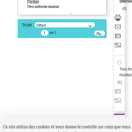
sélectio
[Thriller]
Auteur d’œuvre
Titre uniforme musical
(
0
)
Temperton, Rod (1947-2016)
Pays
Tri par :
Défaut
ne s'applique pas
sur 1
20
résultats/page
Statut de la notice d’autorité
Notice élémentaire
Sauvegarder votre recherche
AFFINER
Tous le
Type de notice d'autorité
résultat
(
1
)
Œuvre
(1)
Titre uniforme musical
(1)
Statut de la notice d’autorité
Pays
Auteur d’œuvre
Ce site utilise des cookies et vous donne le contrôle sur ceux que vous