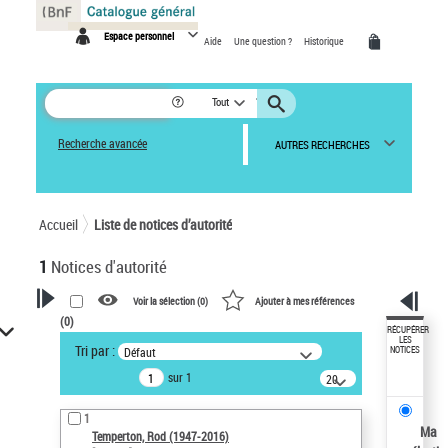
Panneau de gestion des cookies
Espace personnel
Aide
Une question ?
Historique
Tout
Recherche avancée
AUTRES RECHERCHES
Accueil
Liste de notices d’autorité
1
Notices d'autorité
Voir la sélection (
0
)
Ajouter à mes références
(
0
)
VOTRE RECHERCHE
RÉCUPÉRER
LES
Tri par :
Défaut
NOTICES
Recherche avancée dans les
sur 1
notices d’autorité
20
résultats/page
Œuvres liées à l'auteur :
1
Temperton, Rod (1947-2016)
Ma
Temperton, Rod (1947-2016)