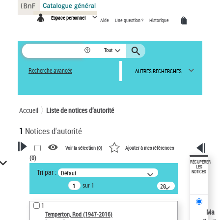
Panneau de gestion des cookies
Espace personnel
Aide
Une question ?
Historique
Tout
Recherche avancée
AUTRES RECHERCHES
Accueil
Liste de notices d’autorité
1
Notices d'autorité
Voir la sélection (
0
)
Ajouter à mes références
(
0
)
VOTRE RECHERCHE
RÉCUPÉRER
LES
Tri par :
Défaut
NOTICES
Recherche avancée dans les
sur 1
notices d’autorité
20
résultats/page
Œuvres liées à l'auteur :
1
Temperton, Rod (1947-2016)
Ma
Temperton, Rod (1947-2016)