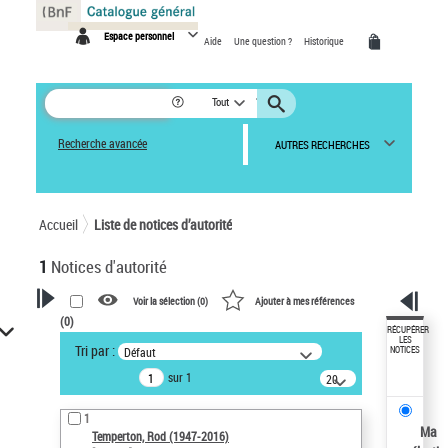
Panneau de gestion des cookies
Espace personnel
Aide
Une question ?
Historique
Tout
Recherche avancée
AUTRES RECHERCHES
Accueil
Liste de notices d’autorité
1
Notices d'autorité
Voir la sélection (
0
)
Ajouter à mes références
(
0
)
VOTRE RECHERCHE
RÉCUPÉRER
LES
Tri par :
Défaut
NOTICES
Recherche avancée dans les
sur 1
notices d’autorité
20
résultats/page
Œuvres liées à l'auteur :
1
Temperton, Rod (1947-2016)
Ma
Temperton, Rod (1947-2016)