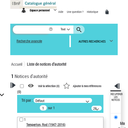
Panneau de gestion des cookies
Espace personnel
Aide
Une question ?
Historique
Tout
Recherche avancée
AUTRES RECHERCHES
Accueil
Liste de notices d’autorité
1
Notices d'autorité
Voir la sélection (
0
)
Ajouter à mes références
(
0
)
VOTRE RECHERCHE
RÉCUPÉRER
LES
Tri par :
Défaut
NOTICES
Recherche avancée dans les
sur 1
notices d’autorité
20
résultats/page
Œuvres liées à l'auteur :
1
Temperton, Rod (1947-2016)
Ma
Temperton, Rod (1947-2016)