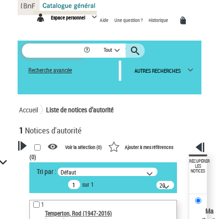
Panneau de gestion des cookies
Espace personnel
Aide
Une question ?
Historique
Tout
Recherche avancée
AUTRES RECHERCHES
Accueil
Liste de notices d’autorité
1
Notices d'autorité
Voir la sélection (
0
)
Ajouter à mes références
(
0
)
VOTRE RECHERCHE
RÉCUPÉRER
LES
Tri par :
Défaut
NOTICES
Recherche avancée dans les
sur 1
notices d’autorité
20
résultats/page
Œuvres liées à l'auteur :
1
Temperton, Rod (1947-2016)
Ma
Temperton, Rod (1947-2016)