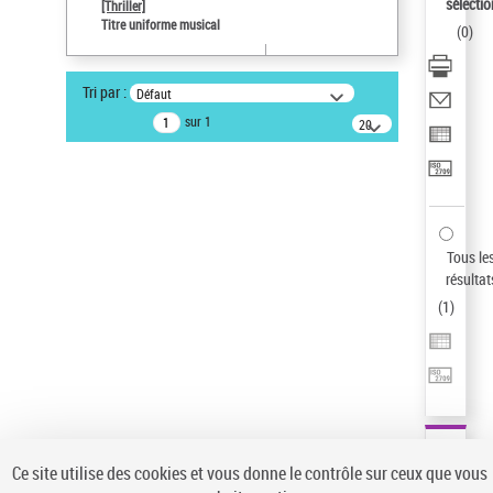
sélectio
[Thriller]
Pays
Titre uniforme musical
(
0
)
ne s'applique pas
Statut de la notice d’autorité
Tri par :
Défaut
Notice élémentaire
sur 1
20
résultats/page
Type de notice d'autorité
Titre uniforme musical
Sauvegarder votre recherche
AFFINER
Tous le
Type de notice d'autorité
résultat
(
1
)
Œuvre
(1)
Titre uniforme musical
(1)
Statut de la notice d’autorité
Pays
Auteur d’œuvre
Ce site utilise des cookies et vous donne le contrôle sur ceux que vous