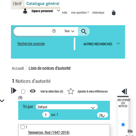
Panneau de gestion des cookies
Espace personnel
Aide
Une question ?
Historique
Tout
Recherche avancée
AUTRES RECHERCHES
Accueil
Liste de notices d’autorité
1
Notices d'autorité
Voir la sélection (
0
)
Ajouter à mes références
(
0
)
VOTRE RECHERCHE
RÉCUPÉRER
LES
Tri par :
Défaut
NOTICES
Recherche avancée dans les
sur 1
notices d’autorité
20
résultats/page
Œuvres liées à l'auteur :
1
Temperton, Rod (1947-2016)
Ma
Temperton, Rod (1947-2016)