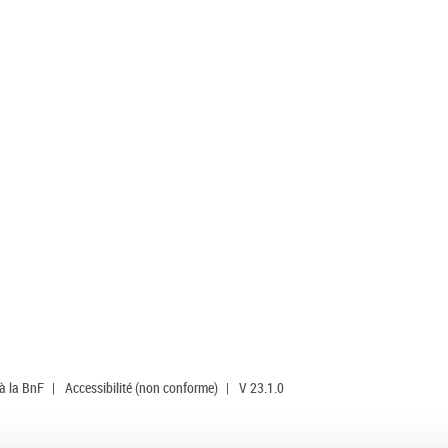
 à la BnF
|
Accessibilité (non conforme)
|
V 23.1.0