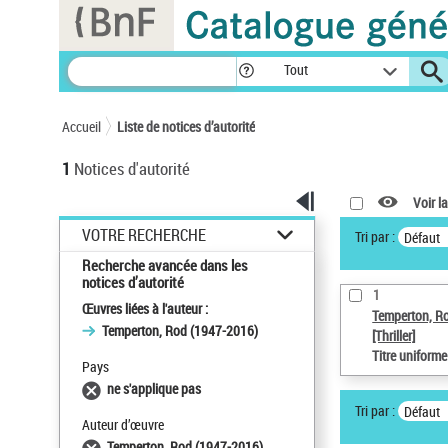
Panneau de gestion des cookies
Tout
Accueil
Liste de notices d’autorité
1
Notices d'autorité
Voir la
VOTRE RECHERCHE
Tri par :
Défaut
Recherche avancée dans les
notices d’autorité
1
Œuvres liées à l'auteur :
Temperton, R
Temperton, Rod (1947-2016)
[Thriller]
Titre uniform
Pays
ne s'applique pas
Tri par :
Défaut
Auteur d’œuvre
Temperton, Rod (1947-2016)