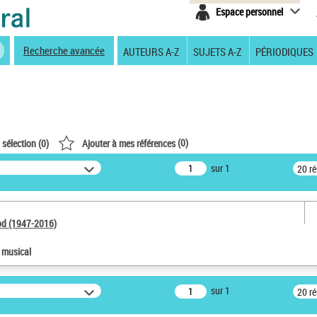
Espace personnel
Recherche avancée
AUTEURS A-Z
SUJETS A-Z
PÉRIODIQUES
(
0
)
 sélection (
0
)
Ajouter à mes références
sur 1
20 r
od (1947-2016)
e musical
sur 1
20 r