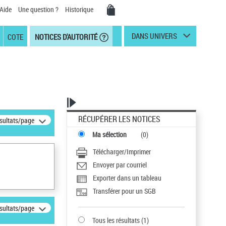
Aide
Une question ?
Historique
DANS UNIVERS
COTE
NOTICES D'AUTORITÉ
RÉCUPÉRER LES NOTICES
ésultats/page
Ma sélection
(
0
)
Télécharger/Imprimer
Envoyer par courriel
Exporter dans un tableau
Transférer pour un SGB
ésultats/page
Tous les résultats
(
1
)