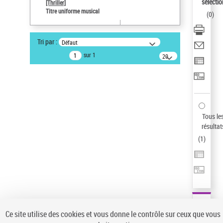
Sauvegarder votre recherche
sélectio
[Thriller]
Titre uniforme musical
(
0
)
AFFINER
Type de notice d'autorité
Tri par :
Défaut
Œuvre
(1)
sur 1
20
résultats/page
Titre uniforme musical
(1)
Statut de la notice d’autorité
Pays
Auteur d’œuvre
Tous le
résultat
(
1
)
Ce site utilise des cookies et vous donne le contrôle sur ceux que vous