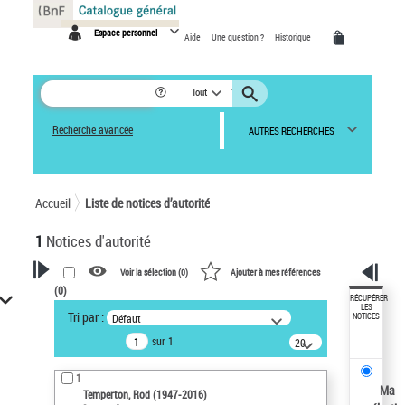
Panneau de gestion des cookies
Espace personnel
Aide
Une question ?
Historique
Tout
Recherche avancée
AUTRES RECHERCHES
Accueil
Liste de notices d’autorité
1
Notices d'autorité
Voir la sélection (
0
)
Ajouter à mes références
(
0
)
VOTRE RECHERCHE
RÉCUPÉRER
LES
Tri par :
Défaut
NOTICES
Recherche avancée dans les
sur 1
notices d’autorité
20
résultats/page
Œuvres liées à l'auteur :
1
Temperton, Rod (1947-2016)
Ma
Temperton, Rod (1947-2016)