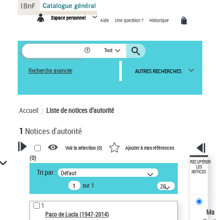
Panneau de gestion des cookies
Espace personnel
Aide
Une question ?
Historique
Tout
Recherche avancée
AUTRES RECHERCHES
Accueil
Liste de notices d’autorité
1
Notices d'autorité
Voir la sélection (
0
)
Ajouter à mes références
(
0
)
VOTRE RECHERCHE
RÉCUPÉRER
LES
Tri par :
Défaut
NOTICES
Recherche avancée dans les
sur 1
notices d’autorité
20
résultats/page
Œuvres liées à l'auteur :
1
Paco de Lucía (1947-2014)
Ma
Paco de Lucía (1947-2014)