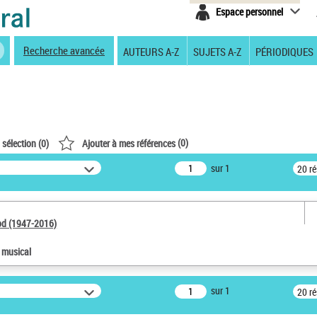
Espace personnel
Recherche avancée
AUTEURS A-Z
SUJETS A-Z
PÉRIODIQUES
(
0
)
 sélection (
0
)
Ajouter à mes références
sur 1
20 r
od (1947-2016)
e musical
sur 1
20 r