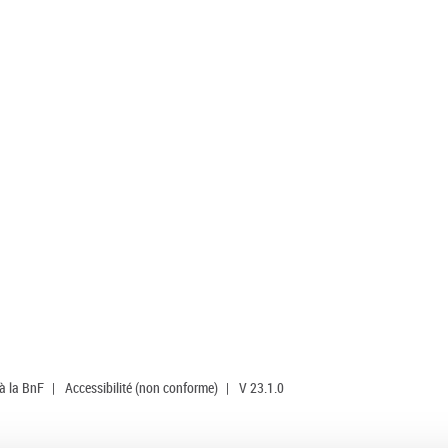
 à la BnF
|
Accessibilité (non conforme)
|
V 23.1.0