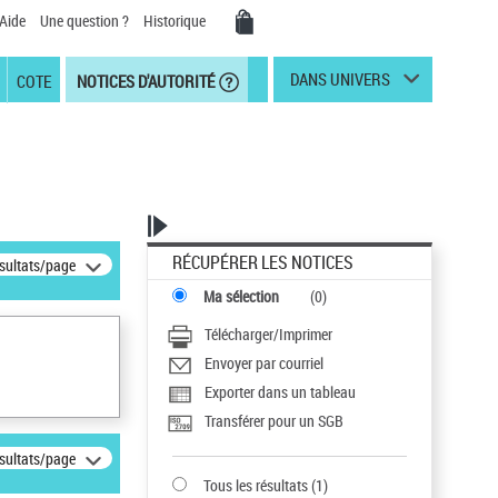
Aide
Une question ?
Historique
DANS UNIVERS
COTE
NOTICES D'AUTORITÉ
RÉCUPÉRER LES NOTICES
ésultats/page
Ma sélection
(
0
)
Télécharger/Imprimer
Envoyer par courriel
Exporter dans un tableau
Transférer pour un SGB
ésultats/page
Tous les résultats
(
1
)