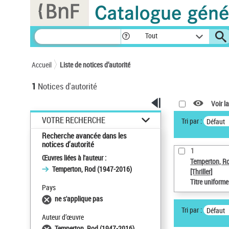
Panneau de gestion des cookies
Tout
Accueil
Liste de notices d’autorité
1
Notices d'autorité
Voir la
VOTRE RECHERCHE
Tri par :
Défaut
Recherche avancée dans les
notices d’autorité
1
Œuvres liées à l'auteur :
Temperton, R
Temperton, Rod (1947-2016)
[Thriller]
Titre uniform
Pays
ne s'applique pas
Tri par :
Défaut
Auteur d’œuvre
Temperton, Rod (1947-2016)