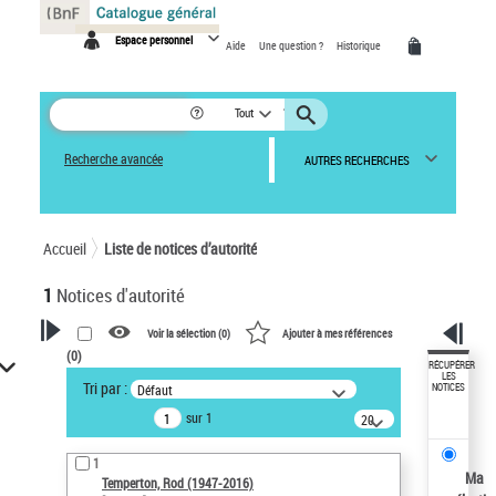
Panneau de gestion des cookies
Espace personnel
Aide
Une question ?
Historique
Tout
Recherche avancée
AUTRES RECHERCHES
Accueil
Liste de notices d’autorité
1
Notices d'autorité
Voir la sélection (
0
)
Ajouter à mes références
(
0
)
VOTRE RECHERCHE
RÉCUPÉRER
LES
Tri par :
Défaut
NOTICES
Recherche avancée dans les
sur 1
notices d’autorité
20
résultats/page
Œuvres liées à l'auteur :
1
Temperton, Rod (1947-2016)
Ma
Temperton, Rod (1947-2016)