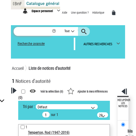
Panneau de gestion des cookies
Espace personnel
Aide
Une question ?
Historique
Tout
Recherche avancée
AUTRES RECHERCHES
Accueil
Liste de notices d’autorité
1
Notices d'autorité
Voir la sélection (
0
)
Ajouter à mes références
(
0
)
VOTRE RECHERCHE
RÉCUPÉRER
LES
Tri par :
Défaut
NOTICES
Recherche avancée dans les
sur 1
notices d’autorité
20
résultats/page
Œuvres liées à l'auteur :
1
Temperton, Rod (1947-2016)
Ma
Temperton, Rod (1947-2016)