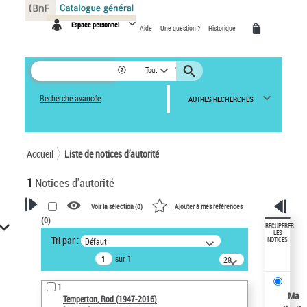
Panneau de gestion des cookies
Espace personnel
Aide
Une question ?
Historique
Tout
Recherche avancée
AUTRES RECHERCHES
Accueil
Liste de notices d’autorité
1
Notices d'autorité
Voir la sélection (
0
)
Ajouter à mes références
(
0
)
VOTRE RECHERCHE
RÉCUPÉRER
LES
Tri par :
Défaut
NOTICES
Recherche avancée dans les
sur 1
notices d’autorité
20
résultats/page
Œuvres liées à l'auteur :
1
Temperton, Rod (1947-2016)
Ma
Temperton, Rod (1947-2016)