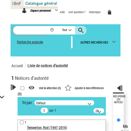
Panneau de gestion des cookies
Espace personnel
Aide
Une question ?
Historique
Tout
Recherche avancée
AUTRES RECHERCHES
Accueil
Liste de notices d’autorité
1
Notices d'autorité
Voir la sélection (
0
)
Ajouter à mes références
(
0
)
VOTRE RECHERCHE
RÉCUPÉRER
LES
Tri par :
Défaut
NOTICES
Recherche avancée dans les
sur 1
notices d’autorité
20
résultats/page
Œuvres liées à l'auteur :
1
Temperton, Rod (1947-2016)
Ma
Temperton, Rod (1947-2016)