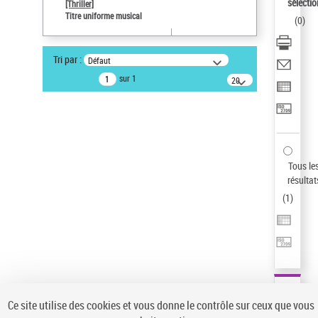
Sauvegarder votre recherche
sélectio
[Thriller]
Titre uniforme musical
(
0
)
AFFINER
Type de notice d'autorité
Tri par :
Défaut
Œuvre
(1)
sur 1
20
résultats/page
Titre uniforme musical
(1)
Statut de la notice d’autorité
Pays
Auteur d’œuvre
Tous le
résultat
(
1
)
Ce site utilise des cookies et vous donne le contrôle sur ceux que vous