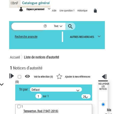
Panneau de gestion des cookies
Espace personnel
Aide
Une question ?
Historique
Tout
Recherche avancée
AUTRES RECHERCHES
Accueil
Liste de notices d’autorité
1
Notices d'autorité
Voir la sélection (
0
)
Ajouter à mes références
(
0
)
VOTRE RECHERCHE
RÉCUPÉRER
LES
Tri par :
Défaut
NOTICES
Recherche avancée dans les
sur 1
notices d’autorité
20
résultats/page
Œuvres liées à l'auteur :
1
Temperton, Rod (1947-2016)
Ma
Temperton, Rod (1947-2016)