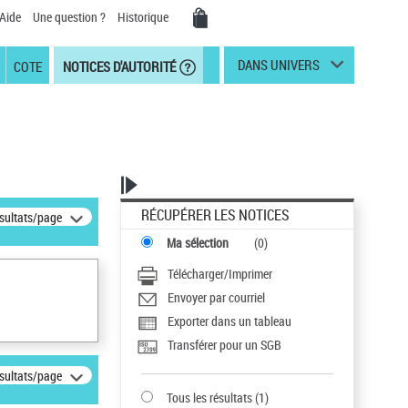
Aide
Une question ?
Historique
DANS UNIVERS
COTE
NOTICES D'AUTORITÉ
RÉCUPÉRER LES NOTICES
ésultats/page
Ma sélection
(
0
)
Télécharger/Imprimer
Envoyer par courriel
Exporter dans un tableau
Transférer pour un SGB
ésultats/page
Tous les résultats
(
1
)