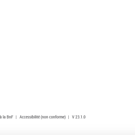
 à la BnF
|
Accessibilité (non conforme)
|
V 23.1.0