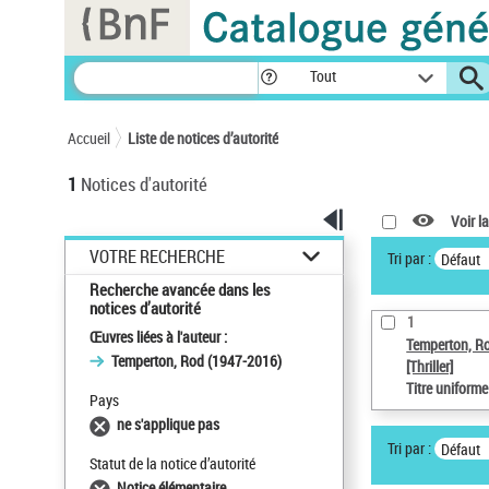
Panneau de gestion des cookies
Tout
Accueil
Liste de notices d’autorité
1
Notices d'autorité
Voir la
VOTRE RECHERCHE
Tri par :
Défaut
Recherche avancée dans les
notices d’autorité
1
Œuvres liées à l'auteur :
Temperton, R
Temperton, Rod (1947-2016)
[Thriller]
Titre uniform
Pays
ne s'applique pas
Tri par :
Défaut
Statut de la notice d’autorité
Notice élémentaire