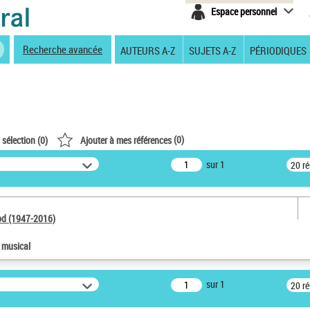
Espace personnel
Recherche avancée
AUTEURS A-Z
SUJETS A-Z
PÉRIODIQUES
(
0
)
 sélection (
0
)
Ajouter à mes références
sur 1
20 r
od (1947-2016)
e musical
sur 1
20 r