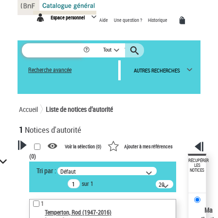
Panneau de gestion des cookies
Espace personnel
Aide
Une question ?
Historique
Tout
Recherche avancée
AUTRES RECHERCHES
Accueil
Liste de notices d’autorité
1
Notices d'autorité
Voir la sélection (
0
)
Ajouter à mes références
(
0
)
VOTRE RECHERCHE
RÉCUPÉRER
LES
Tri par :
Défaut
NOTICES
Recherche avancée dans les
sur 1
notices d’autorité
20
résultats/page
Œuvres liées à l'auteur :
1
Temperton, Rod (1947-2016)
Ma
Temperton, Rod (1947-2016)