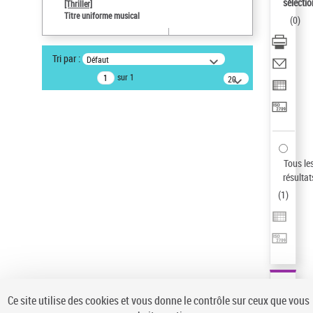
sélectio
[Thriller]
Pays
Titre uniforme musical
(
0
)
ne s'applique pas
Sauvegarder votre recherche
Tri par :
Défaut
AFFINER
sur 1
20
résultats/page
Type de notice d'autorité
Œuvre
(1)
Titre uniforme musical
(1)
Statut de la notice d’autorité
Tous le
résultat
Pays
(
1
)
Auteur d’œuvre
Ce site utilise des cookies et vous donne le contrôle sur ceux que vous