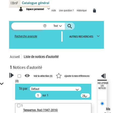
Panneau de gestion des cookies
Espace personnel
Aide
Une question ?
Historique
Tout
Recherche avancée
AUTRES RECHERCHES
Accueil
Liste de notices d’autorité
1
Notices d'autorité
Voir la sélection (
0
)
Ajouter à mes références
(
0
)
VOTRE RECHERCHE
RÉCUPÉRER
LES
Tri par :
Défaut
NOTICES
Recherche avancée dans les
sur 1
notices d’autorité
20
résultats/page
Œuvres liées à l'auteur :
1
Temperton, Rod (1947-2016)
Ma
Temperton, Rod (1947-2016)