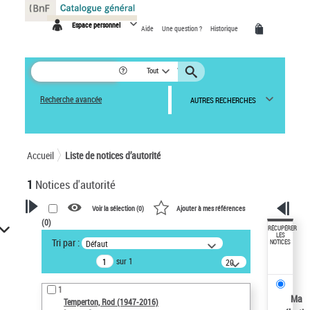
Panneau de gestion des cookies
Espace personnel
Aide
Une question ?
Historique
Tout
Recherche avancée
AUTRES RECHERCHES
Accueil
Liste de notices d’autorité
1
Notices d'autorité
Voir la sélection (
0
)
Ajouter à mes références
(
0
)
VOTRE RECHERCHE
RÉCUPÉRER
LES
Tri par :
Défaut
NOTICES
Recherche avancée dans les
sur 1
notices d’autorité
20
résultats/page
Œuvres liées à l'auteur :
1
Temperton, Rod (1947-2016)
Ma
Temperton, Rod (1947-2016)