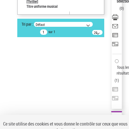
Sauvegarder votre recherche
sélectio
[Thriller]
Titre uniforme musical
(
0
)
AFFINER
Type de notice d'autorité
Tri par :
Défaut
Œuvre
(1)
sur 1
20
résultats/page
Titre uniforme musical
(1)
Statut de la notice d’autorité
Pays
Auteur d’œuvre
Tous le
résultat
(
1
)
Ce site utilise des cookies et vous donne le contrôle sur ceux que vous