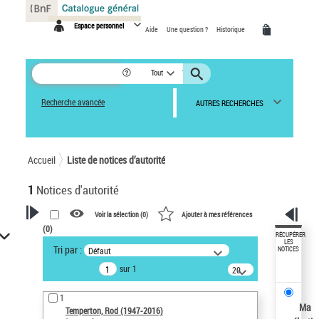
Panneau de gestion des cookies
Espace personnel
Aide
Une question ?
Historique
Tout
Recherche avancée
AUTRES RECHERCHES
Accueil
Liste de notices d’autorité
1
Notices d'autorité
Voir la sélection (
0
)
Ajouter à mes références
(
0
)
VOTRE RECHERCHE
RÉCUPÉRER
LES
Tri par :
Défaut
NOTICES
Recherche avancée dans les
sur 1
notices d’autorité
20
résultats/page
Œuvres liées à l'auteur :
1
Temperton, Rod (1947-2016)
Ma
Temperton, Rod (1947-2016)