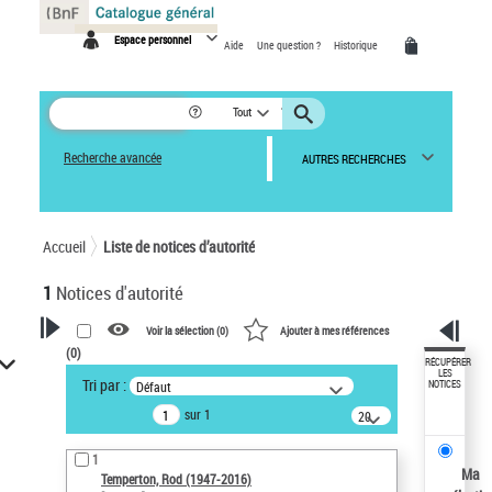
Panneau de gestion des cookies
Espace personnel
Aide
Une question ?
Historique
Tout
Recherche avancée
AUTRES RECHERCHES
Accueil
Liste de notices d’autorité
1
Notices d'autorité
Voir la sélection (
0
)
Ajouter à mes références
(
0
)
VOTRE RECHERCHE
RÉCUPÉRER
LES
Tri par :
Défaut
NOTICES
Recherche avancée dans les
sur 1
notices d’autorité
20
résultats/page
Œuvres liées à l'auteur :
1
Temperton, Rod (1947-2016)
Ma
Temperton, Rod (1947-2016)