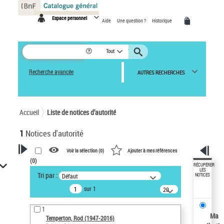
Panneau de gestion des cookies
Espace personnel
Aide
Une question ?
Historique
Tout
Recherche avancée
AUTRES RECHERCHES
Accueil
Liste de notices d’autorité
1
Notices d'autorité
Voir la sélection (
0
)
Ajouter à mes références
(
0
)
VOTRE RECHERCHE
RÉCUPÉRER
LES
Tri par :
Défaut
NOTICES
Recherche avancée dans les
sur 1
notices d’autorité
20
résultats/page
Œuvres liées à l'auteur :
1
Temperton, Rod (1947-2016)
Ma
Temperton, Rod (1947-2016)