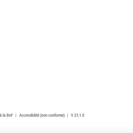
 à la BnF
|
Accessibilité (non conforme)
|
V 23.1.0