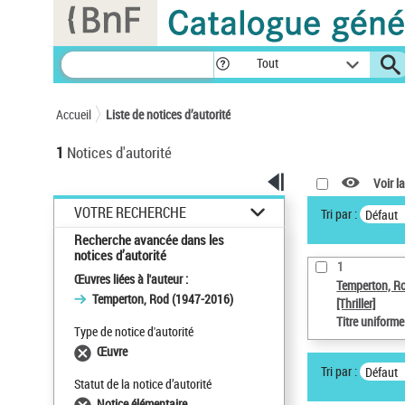
Panneau de gestion des cookies
Tout
Accueil
Liste de notices d’autorité
1
Notices d'autorité
Voir la
VOTRE RECHERCHE
Tri par :
Défaut
Recherche avancée dans les
notices d’autorité
1
Œuvres liées à l'auteur :
Temperton, R
Temperton, Rod (1947-2016)
[Thriller]
Titre uniform
Type de notice d'autorité
Œuvre
Tri par :
Défaut
Statut de la notice d’autorité
Notice élémentaire