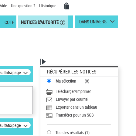
Aide
Une question ?
Historique
DANS UNIVERS
COTE
NOTICES D'AUTORITÉ
RÉCUPÉRER LES NOTICES
ésultats/page
Ma sélection
(
0
)
Télécharger/Imprimer
Envoyer par courriel
Exporter dans un tableau
Transférer pour un SGB
ésultats/page
Tous les résultats
(
1
)