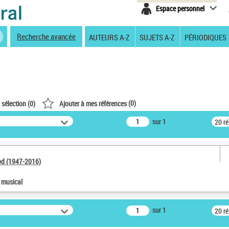
Espace personnel
Recherche avancée
AUTEURS A-Z
SUJETS A-Z
PÉRIODIQUES
(
0
)
 sélection (
0
)
Ajouter à mes références
sur 1
20 r
od (1947-2016)
e musical
sur 1
20 r