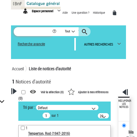
Panneau de gestion des cookies
Espace personnel
Aide
Une question ?
Historique
Tout
Recherche avancée
AUTRES RECHERCHES
Accueil
Liste de notices d’autorité
1
Notices d'autorité
Voir la sélection (
0
)
Ajouter à mes références
(
0
)
VOTRE RECHERCHE
RÉCUPÉRER
LES
Tri par :
Défaut
NOTICES
Recherche avancée dans les
sur 1
notices d’autorité
20
résultats/page
Œuvres liées à l'auteur :
1
Temperton, Rod (1947-2016)
Ma
Temperton, Rod (1947-2016)