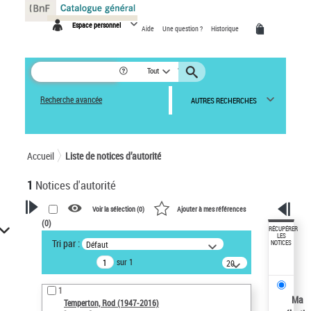
Panneau de gestion des cookies
Espace personnel
Aide
Une question ?
Historique
Tout
Recherche avancée
AUTRES RECHERCHES
Accueil
Liste de notices d’autorité
1
Notices d'autorité
Voir la sélection (
0
)
Ajouter à mes références
(
0
)
VOTRE RECHERCHE
RÉCUPÉRER
LES
Tri par :
Défaut
NOTICES
Recherche avancée dans les
sur 1
notices d’autorité
20
résultats/page
Œuvres liées à l'auteur :
1
Temperton, Rod (1947-2016)
Ma
Temperton, Rod (1947-2016)