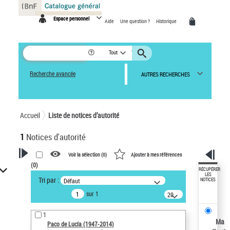
Panneau de gestion des cookies
Espace personnel
Aide
Une question ?
Historique
Tout
Recherche avancée
AUTRES RECHERCHES
Accueil
Liste de notices d’autorité
1
Notices d'autorité
Voir la sélection (
0
)
Ajouter à mes références
(
0
)
VOTRE RECHERCHE
RÉCUPÉRER
LES
Tri par :
Défaut
NOTICES
Recherche avancée dans les
sur 1
notices d’autorité
20
résultats/page
Œuvres liées à l'auteur :
1
Paco de Lucía (1947-2014)
Ma
Paco de Lucía (1947-2014)