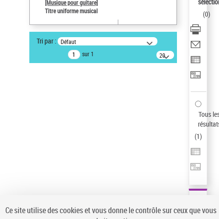
sélectio
[Musique pour guitare]
Statut de la notice d’autorité
Titre uniforme musical
(
0
)
Notice élémentaire
Pays
Tri par :
Défaut
ne s'applique pas
sur 1
20
Sauvegarder votre recherche
résultats/page
AFFINER
Type de notice d'autorité
Œuvre
(1)
Tous le
Titre uniforme musical
(1)
résultat
(
1
)
Statut de la notice d’autorité
Pays
Auteur d’œuvre
Ce site utilise des cookies et vous donne le contrôle sur ceux que vous