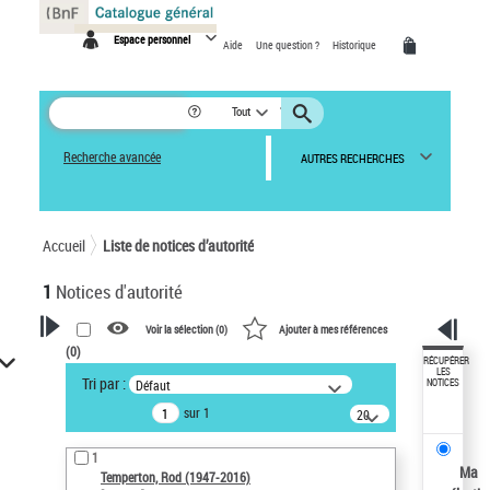
Panneau de gestion des cookies
Espace personnel
Aide
Une question ?
Historique
Tout
Recherche avancée
AUTRES RECHERCHES
Accueil
Liste de notices d’autorité
1
Notices d'autorité
Voir la sélection (
0
)
Ajouter à mes références
(
0
)
VOTRE RECHERCHE
RÉCUPÉRER
LES
Tri par :
Défaut
NOTICES
Recherche avancée dans les
sur 1
notices d’autorité
20
résultats/page
Œuvres liées à l'auteur :
1
Temperton, Rod (1947-2016)
Ma
Temperton, Rod (1947-2016)