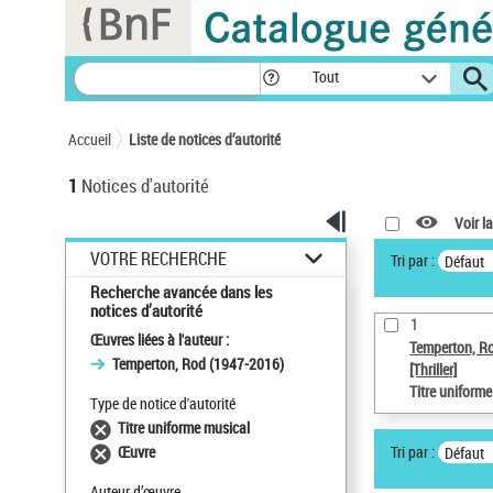
Panneau de gestion des cookies
Tout
Accueil
Liste de notices d’autorité
1
Notices d'autorité
Voir la
VOTRE RECHERCHE
Tri par :
Défaut
Recherche avancée dans les
notices d’autorité
1
Œuvres liées à l'auteur :
Temperton, R
Temperton, Rod (1947-2016)
[Thriller]
Titre uniform
Type de notice d'autorité
Titre uniforme musical
Tri par :
Œuvre
Défaut
Auteur d’œuvre