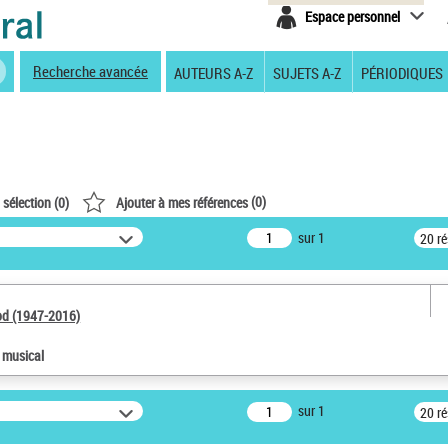
Espace personnel
Recherche avancée
AUTEURS A-Z
SUJETS A-Z
PÉRIODIQUES
(
0
)
 sélection (
0
)
Ajouter à mes références
sur 1
20 r
od (1947-2016)
e musical
sur 1
20 r