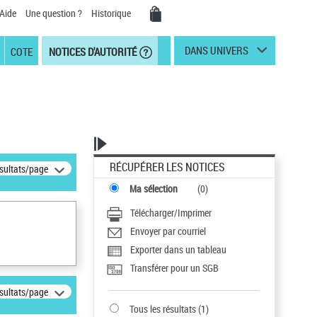
Aide
Une question ?
Historique
DANS UNIVERS
COTE
NOTICES D'AUTORITÉ
RÉCUPÉRER LES NOTICES
ésultats/page
Ma sélection
(
0
)
Télécharger/Imprimer
Envoyer par courriel
Exporter dans un tableau
Transférer pour un SGB
ésultats/page
Tous les résultats
(
1
)