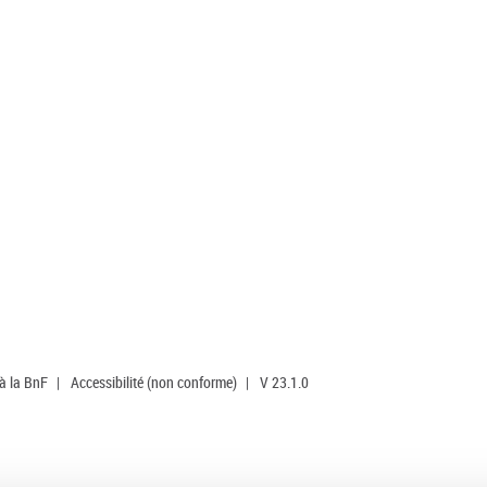
 à la BnF
|
Accessibilité (non conforme)
|
V 23.1.0