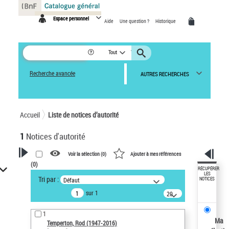
Panneau de gestion des cookies
Espace personnel
Aide
Une question ?
Historique
Tout
Recherche avancée
AUTRES RECHERCHES
Accueil
Liste de notices d’autorité
1
Notices d'autorité
Voir la sélection (
0
)
Ajouter à mes références
(
0
)
VOTRE RECHERCHE
RÉCUPÉRER
LES
Tri par :
Défaut
NOTICES
Recherche avancée dans les
sur 1
notices d’autorité
20
résultats/page
Œuvres liées à l'auteur :
1
Temperton, Rod (1947-2016)
Ma
Temperton, Rod (1947-2016)