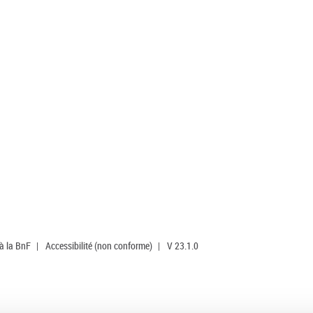
 à la BnF
|
Accessibilité (non conforme)
|
V 23.1.0