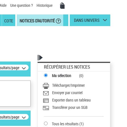
Aide
Une question ?
Historique
DANS UNIVERS
COTE
NOTICES D'AUTORITÉ
RÉCUPÉRER LES NOTICES
ésultats/page
Ma sélection
(
0
)
Télécharger/Imprimer
Envoyer par courriel
Exporter dans un tableau
Transférer pour un SGB
ésultats/page
Tous les résultats
(
1
)