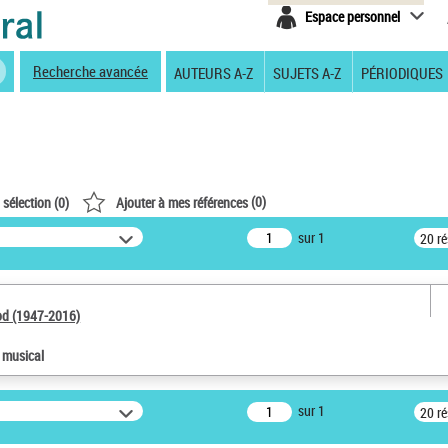
Espace personnel
Recherche avancée
AUTEURS A-Z
SUJETS A-Z
PÉRIODIQUES
(
0
)
 sélection (
0
)
Ajouter à mes références
sur 1
20 r
od (1947-2016)
e musical
sur 1
20 r