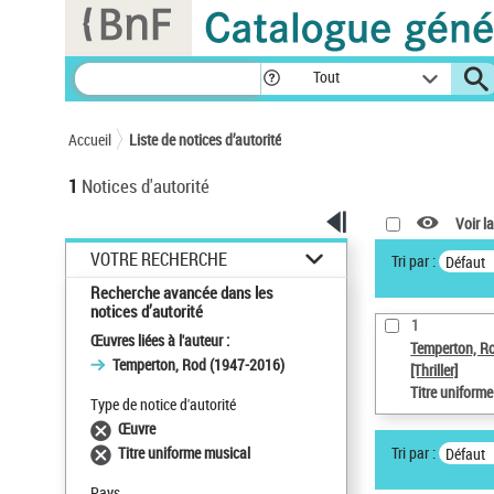
Panneau de gestion des cookies
Tout
Accueil
Liste de notices d’autorité
1
Notices d'autorité
Voir la
VOTRE RECHERCHE
Tri par :
Défaut
Recherche avancée dans les
notices d’autorité
1
Œuvres liées à l'auteur :
Temperton, R
Temperton, Rod (1947-2016)
[Thriller]
Titre uniform
Type de notice d'autorité
Œuvre
Tri par :
Titre uniforme musical
Défaut
Pays