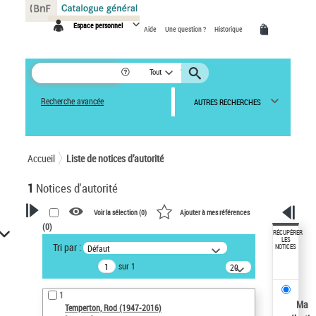
Panneau de gestion des cookies
Espace personnel
Aide
Une question ?
Historique
Tout
Recherche avancée
AUTRES RECHERCHES
Accueil
Liste de notices d’autorité
1
Notices d'autorité
Voir la sélection (
0
)
Ajouter à mes références
(
0
)
VOTRE RECHERCHE
RÉCUPÉRER
LES
Tri par :
Défaut
NOTICES
Recherche avancée dans les
sur 1
notices d’autorité
20
résultats/page
Œuvres liées à l'auteur :
1
Temperton, Rod (1947-2016)
Ma
Temperton, Rod (1947-2016)