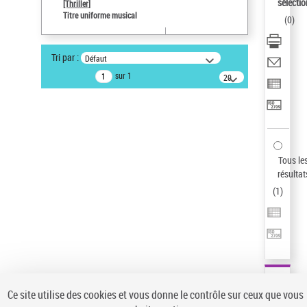
sélectio
[Thriller]
Auteur d’œuvre
Titre uniforme musical
(
0
)
Temperton, Rod (1947-2016)
Statut de la notice d’autorité
Tri par :
Défaut
Notice élémentaire
sur 1
20
résultats/page
Type de notice d'autorité
Œuvre
Sauvegarder votre recherche
AFFINER
Tous le
Type de notice d'autorité
résultat
(
1
)
Œuvre
(1)
Titre uniforme musical
(1)
Statut de la notice d’autorité
Pays
Auteur d’œuvre
Ce site utilise des cookies et vous donne le contrôle sur ceux que vous