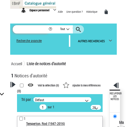
Panneau de gestion des cookies
Espace personnel
Aide
Une question ?
Historique
Tout
Recherche avancée
AUTRES RECHERCHES
Accueil
Liste de notices d’autorité
1
Notices d'autorité
Voir la sélection (
0
)
Ajouter à mes références
(
0
)
VOTRE RECHERCHE
RÉCUPÉRER
LES
Tri par :
Défaut
NOTICES
Recherche avancée dans les
sur 1
notices d’autorité
20
résultats/page
Œuvres liées à l'auteur :
1
Temperton, Rod (1947-2016)
Ma
Temperton, Rod (1947-2016)