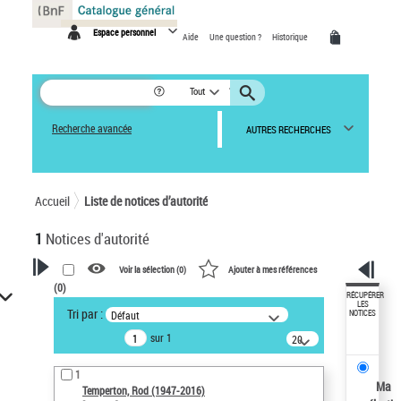
Panneau de gestion des cookies
Espace personnel
Aide
Une question ?
Historique
Tout
Recherche avancée
AUTRES RECHERCHES
Accueil
Liste de notices d’autorité
1
Notices d'autorité
Voir la sélection (
0
)
Ajouter à mes références
(
0
)
VOTRE RECHERCHE
RÉCUPÉRER
LES
Tri par :
Défaut
NOTICES
Recherche avancée dans les
sur 1
notices d’autorité
20
résultats/page
Œuvres liées à l'auteur :
1
Temperton, Rod (1947-2016)
Ma
Temperton, Rod (1947-2016)